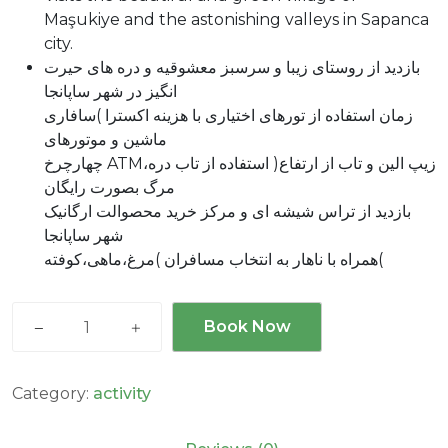
Maşukiye and the astonishing valleys in Sapanca
city.
بازدید از روستای زیبا و سرسبز معشوقیه و دره های حیرت
انگیز در شهر ساپانجا
زمان استفاده از تورهای اختیاری با هزینه اکسترا )سافاری
ماشین و موتورهای
چهارچرخ ATM،زیپ الین و تاب از ارتفاع( استفاده از تاب دره
مرگ بصورت رایگان
بازدید از تراس شیشه ای و مرکز خرید محصوالت ارگانیک
شهر ساپانجا
همراه با ناهار به انتخاب مسافران )مرغ،ماهی،کوفته(
Sapanca
Book Now
Tour
ساپانجا
quantity
Category:
activity